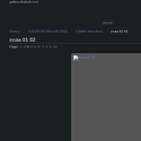
gallery.whybark.com
Home
Gallery
TUSSIN UP WEB ARCHIVE
A Millen Miscellany
ccaa 01 02
ccaa 01 02
Page:
1
·
2
·
3
·
4
·
5
·
6
·
7
·
8
·
9
·
10