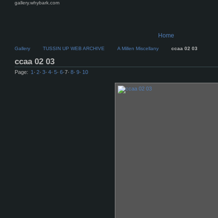
gallery.whybark.com
Home
Gallery
TUSSIN UP WEB ARCHIVE
A Millen Miscellany
ccaa 02 03
ccaa 02 03
Page:
1
·
2
·
3
·
4
·
5
·
6
·
7
·
8
·
9
·
10